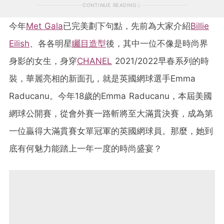
CONTINUE READING
今年
Met Gala
已完美劃下句點，先前為大家介紹
Billie
Eilish
、各各明星
矚目造型
後，其中一位不像是時尚界
身影的女生，身穿
CHANEL
2021/2022早春系列的時
裝，華麗亮相的新面孔，就是英國網球選手Emma
Raducanu。今年18歲的Emma Raducanu，本屆美國
網球公開賽，從會外賽一路斬將至大滿貫決賽，成為第
一位贏得大滿貫賽女單冠軍的英國網球員。那麼，她到
底有何魅力能踏上一年一度的時尚盛宴？