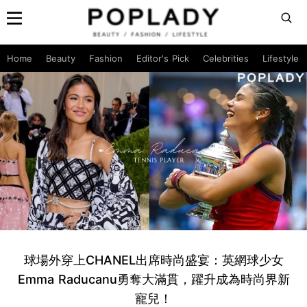
Home
Beauty
Fashion
Editor's Pick
Celebrities
Lifestyle
球場外穿上CHANEL出席時尚盛宴：英網球少女
Emma Raducanu勇奪大滿貫，躍升成為時尚界新
寵兒！