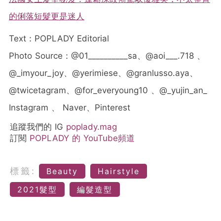
的俐落短髮更是迷人
Text：POPLADY Editorial
Photo Source：@01__________sa、@aoi___.718 、
@_imyour_joy、@yerimiese、@granlusso.aya、
@twicetagram、@for_everyoung10 、@_yujin_an_
Instagram 、 Naver、Pinterest
追蹤我們的 IG
poplady.mag
訂閱
POPLADY 的 YouTube頻道
標籤:
Beauty
Hairstyle
2021髮型
編髮造型