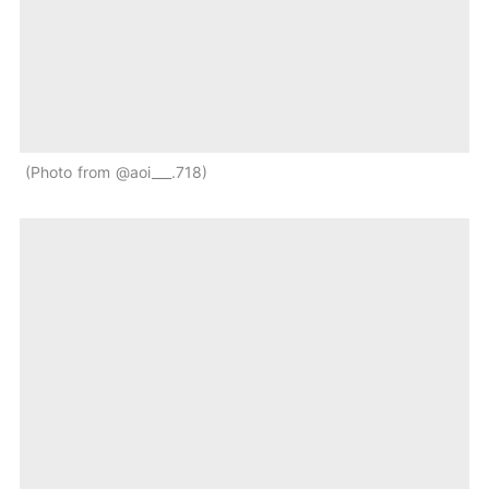
Photo from @aoi___.718