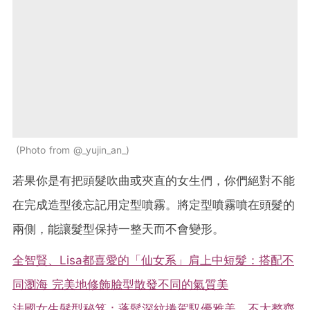
Photo from @_yujin_an_
若果你是有把頭髮吹曲或夾直的女生們，你們絕對不能
在完成造型後忘記用定型噴霧。將定型噴霧噴在頭髮的
兩側，能讓髮型保持一整天而不會變形。
全智賢、Lisa都喜愛的「仙女系」肩上中短髮：搭配不
同瀏海 完美地修飾臉型散發不同的氣質美
法國女生髮型秘笈：蓬鬆深紋捲駕馭優雅美，不太整齊