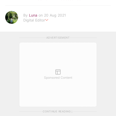
By
Luna
on 20 Aug 2021
Digital Editor
POPLADY時尚編輯
在浩瀚的時尚世界中挖掘背後的故事
ADVERTISEMENT
透過旅行找尋理想生活的樣貌 捕捉下每個美好瞬間
luna.huang@poplady-mag.com
Sponsored Content
CONTINUE READING