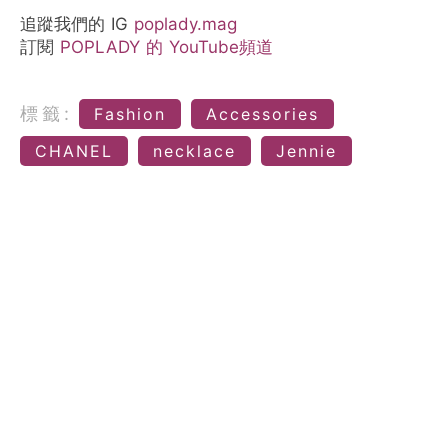
追蹤我們的 IG
poplady.mag
訂閱
POPLADY 的 YouTube頻道
標籤:
Fashion
Accessories
CHANEL
necklace
Jennie