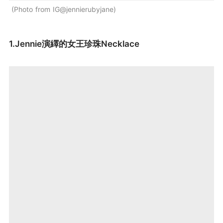
Photo from IG@jennierubyjane
1.Jennie演繹的女王珍珠Necklace