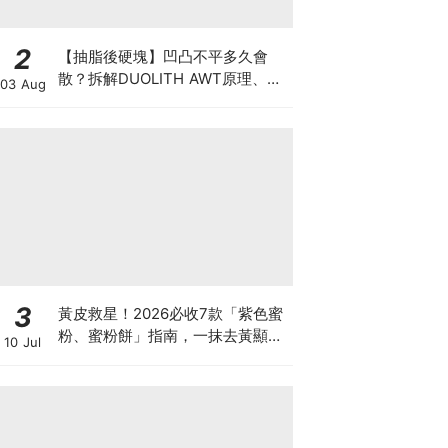
2
【抽脂後硬塊】凹凸不平多久會
散？拆解DUOLITH AWT原理、按
03 Aug
摩注意與求醫警號
3
黃皮救星！2026必收7款「紫色蜜
粉、蜜粉餅」指南，一抹去黃顯
10 Jul
白、自帶磨皮濾鏡