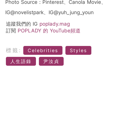
Photo Source：Pinterest、Canola Movie、
IG@novelistpark、IG@yuh_jung_youn
追蹤我們的 IG
poplady.mag
訂閱
POPLADY 的 YouTube頻道
標籤:
Celebrities
Styles
人生語錄
尹汝貞