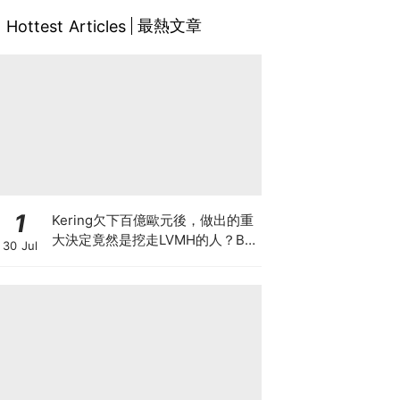
最熱文章
Hottest Articles
1
Kering欠下百億歐元後，做出的重
大決定竟然是挖走LVMH的人？BV
30 Jul
的新CEO大有來頭