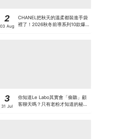
2
CHANEL把秋天的溫柔都裝進手袋
裡了！2026秋冬前導系列10款爆
03 Aug
款手袋、小皮件一次看
3
你知道Le Labo其實會「偷聽」顧
客聊天嗎？只有老粉才知道的秘密
31 Jul
IG，把店裡的對話都變成品牌故事