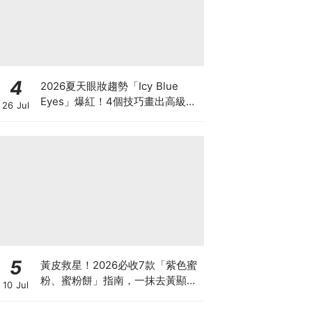
4
2026夏天眼妝趨勢「Icy Blue
Eyes」爆紅！4個技巧畫出高級冰
26 Jul
透感，彩妝推薦一次看
5
黃皮救星！2026必收7款「紫色蜜
粉、蜜粉餅」指南，一抹去黃顯
10 Jul
白、自帶磨皮濾鏡