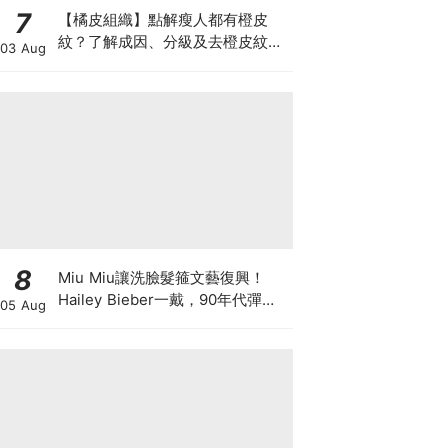
7
【橘皮組織】點解瘦人都有橙皮
紋？了解成因、分級及去橙皮紋改
03 Aug
善方法，認識Onda Pro及
DUOLITH AWT技術
8
Miu Miu讓洗臉髮箍文藝復興！
Hailey Bieber一戴，90年代彈簧
05 Aug
髮箍正式回歸