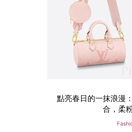
點亮春日的一抹浪漫
合，柔
Fash