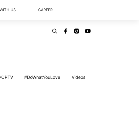
 WITH US
CAREER
POPTV
#DoWhatYouLove
Videos