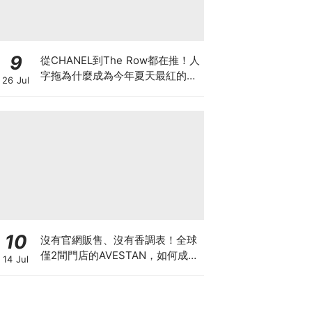
9
從CHANEL到The Row都在推！人
字拖為什麼成為今年夏天最紅的
26 Jul
鞋？8雙話題新品圖鑑
10
沒有官網販售、沒有香調表！全球
僅2間門店的AVESTAN，如何成為
14 Jul
香氛圈最神秘品牌？