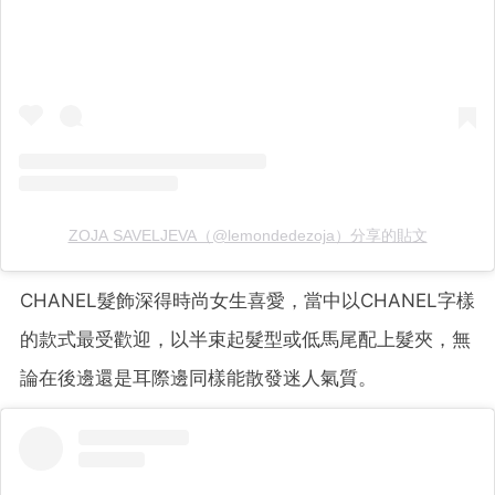
ZOJA SAVELJEVA（@lemondedezoja）分享的貼文
CHANEL髮飾深得時尚女生喜愛，當中以CHANEL字樣
的款式最受歡迎，以半束起髮型或低馬尾配上髮夾，無
論在後邊還是耳際邊同樣能散發迷人氣質。