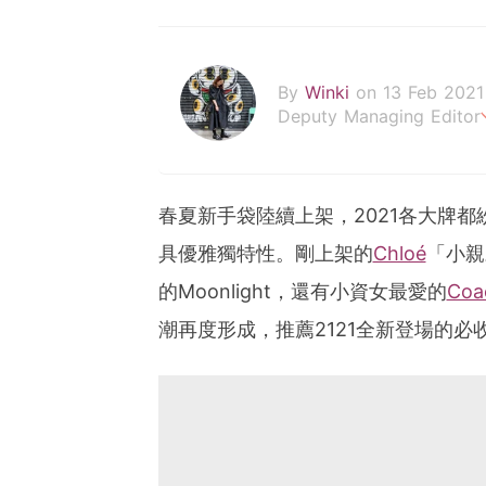
By
Winki
on 13 Feb 2021
Deputy Managing Editor
從生活中尋找被忽略的「美
以文字及影像記錄每一個瞬
春夏新手袋陸續上架，2021各大牌
winki.hau@poplady-mag
具優雅獨特性。剛上架的
Chloé
「小親
的Moonlight，還有小資女最愛的
Coa
潮再度形成，推薦2121全新登場的必