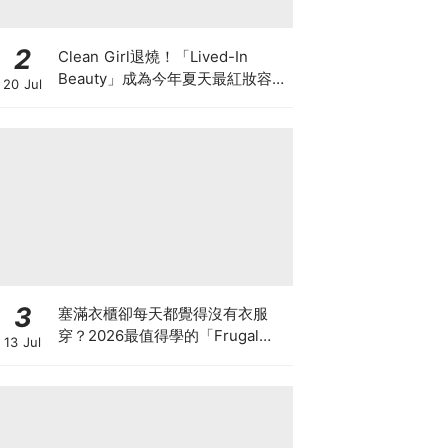
2
Clean Girl退燒！「Lived-In
Beauty」成為今年夏天最紅妝容，
20 Jul
越自然越時髦的彩妝技巧及單品
3
塞滿衣櫃卻每天都覺得沒有衣服
穿？2026最值得學的「Frugal
13 Jul
Chic」穿搭哲學，一件白T、一條
牛仔褲就很時髦