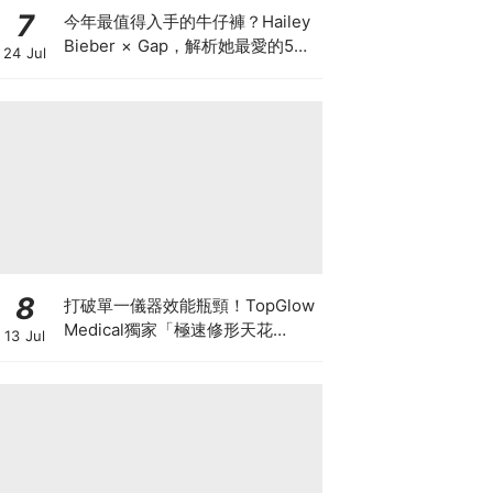
7
今年最值得入手的牛仔褲？Hailey
Bieber × Gap，解析她最愛的5種
24 Jul
丹寧版型，原來時髦感都藏在細節
裡
8
打破單一儀器效能瓶頸！TopGlow
Medical獨家「極速修形天花
13 Jul
板」：瑞士百萬級DUOLITH®
AWT聯乘Onda Pro