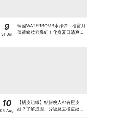
9
韓國WATERBOMB水炸彈，福富月
薄荷綠妝容爆紅！化身夏日清爽
31 Jul
「Mint Girl」彩妝單品清單
10
【橘皮組織】點解瘦人都有橙皮
紋？了解成因、分級及去橙皮紋改
03 Aug
善方法，認識Onda Pro及
DUOLITH AWT技術