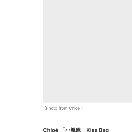
Photo from Chloé
Chloé 「小親親」Kiss Bag