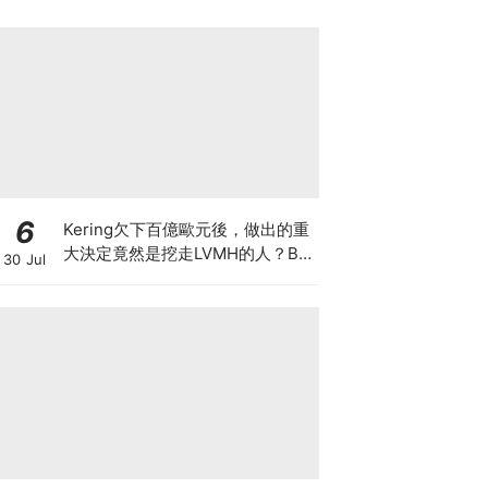
6
Kering欠下百億歐元後，做出的重
大決定竟然是挖走LVMH的人？BV
30 Jul
的新CEO大有來頭