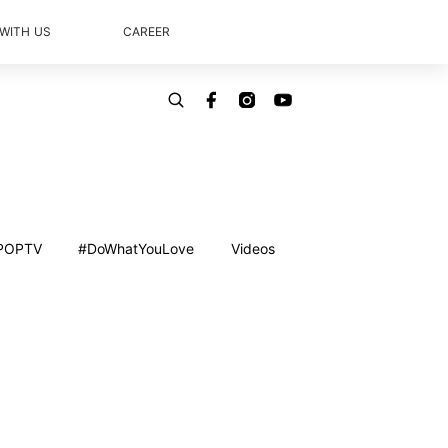
 WITH US
CAREER
POPTV
#DoWhatYouLove
Videos