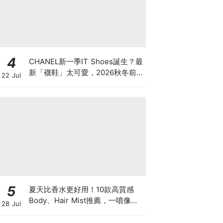
4
CHANEL新一季IT Shoes誕生？最
新「襪鞋」太可愛，2026秋冬前
22 Jul
導系列9雙焦點鞋款
5
夏天比香水更好用！10款高質感
Body、Hair Mist推薦，一噴像剛
28 Jul
洗完澡，更有「偽體香」感！