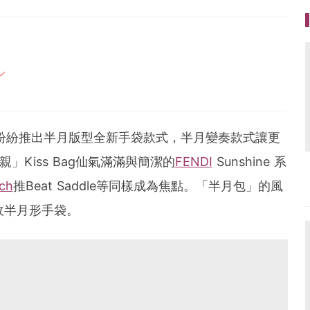
好」及「美好」之所在
間
都紛紛推出半月版型全新手袋款式，半月變奏款式讓更
.com
親」Kiss Bag仙氣滿滿與簡潔的
FENDI
Sunshine 系
ch
推Beat Saddle等同樣成為焦點。「半月包」的風
收半月形手袋。