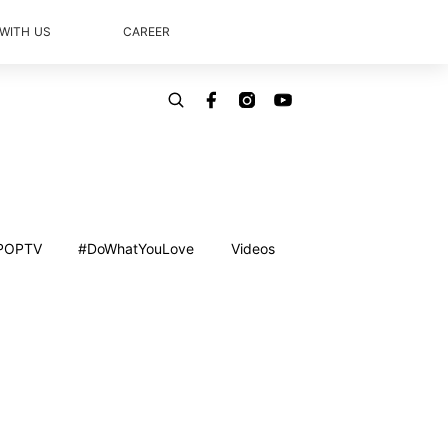
 WITH US
CAREER
POPTV
#DoWhatYouLove
Videos