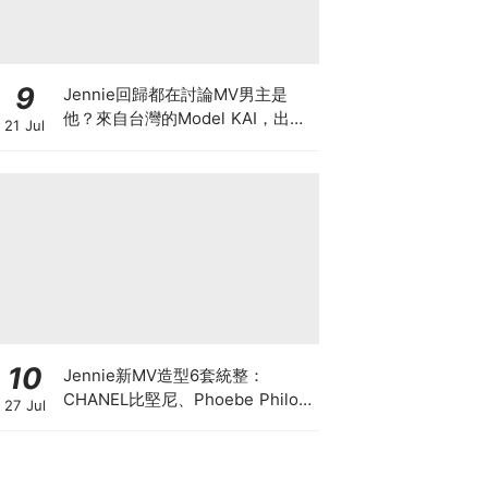
9
Jennie回歸都在討論MV男主是
他？來自台灣的Model KAI，出演
21 Jul
SEVENTEEN MV，鹽系魅力圈粉
韓國
10
Jennie新MV造型6套統整：
CHANEL比堅尼、Phoebe Philo
27 Jul
作品都入鏡，夏日法式風再次掀起
討論