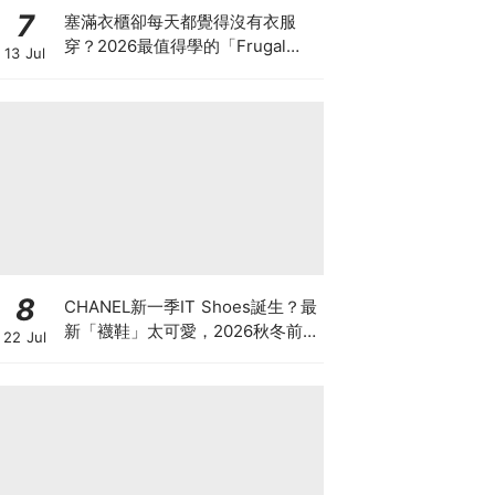
7
塞滿衣櫃卻每天都覺得沒有衣服
穿？2026最值得學的「Frugal
13 Jul
Chic」穿搭哲學，一件白T、一條
牛仔褲就很時髦
8
CHANEL新一季IT Shoes誕生？最
新「襪鞋」太可愛，2026秋冬前
22 Jul
導系列9雙焦點鞋款