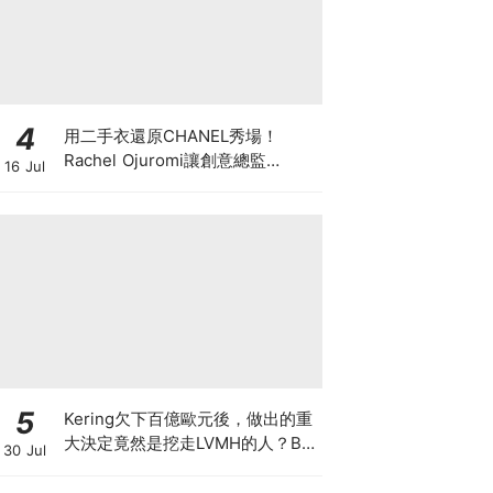
4
用二手衣還原CHANEL秀場！
Rachel Ojuromi讓創意總監
16 Jul
Matthieu Blazy都親自留言
5
Kering欠下百億歐元後，做出的重
大決定竟然是挖走LVMH的人？BV
30 Jul
的新CEO大有來頭