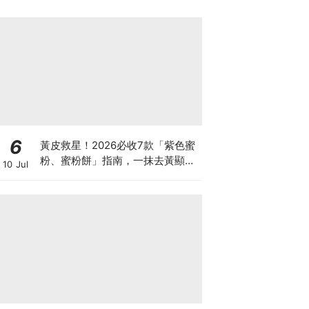
6
黃皮救星！2026必收7款「紫色蜜
粉、蜜粉餅」指南，一抹去黃顯
10 Jul
白、自帶磨皮濾鏡