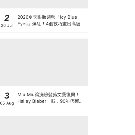
2
2026夏天眼妝趨勢「Icy Blue
Eyes」爆紅！4個技巧畫出高級冰
26 Jul
透感，彩妝推薦一次看
3
Miu Miu讓洗臉髮箍文藝復興！
Hailey Bieber一戴，90年代彈簧
05 Aug
髮箍正式回歸