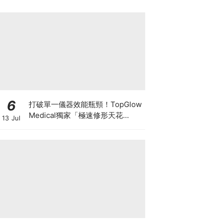
6
打破單一儀器效能瓶頸！TopGlow
Medical獨家「極速修形天花
13 Jul
板」：瑞士百萬級DUOLITH®
AWT聯乘Onda Pro