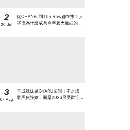
2
從CHANEL到The Row都在推！人
字拖為什麼成為今年夏天最紅的
26 Jul
鞋？8雙話題新品圖鑑
3
平成辣妹風GYARU回歸！不是濃
妝黑皮辣妹，而是2026最受歡迎
07 Aug
的「Neo-Gyaru」穿搭，把平成
DNA穿進日常