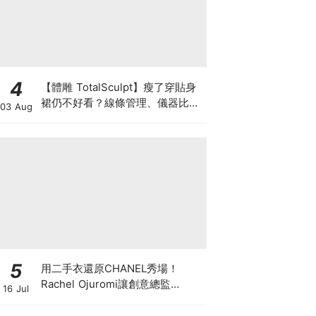
4
【體雕 TotalSculpt】瘦了穿貼身
裙仍不好看？線條管理、儀器比較
03 Aug
與宴會前時間表
5
用二手衣還原CHANEL秀場！
Rachel Ojuromi讓創意總監
16 Jul
Matthieu Blazy都親自留言