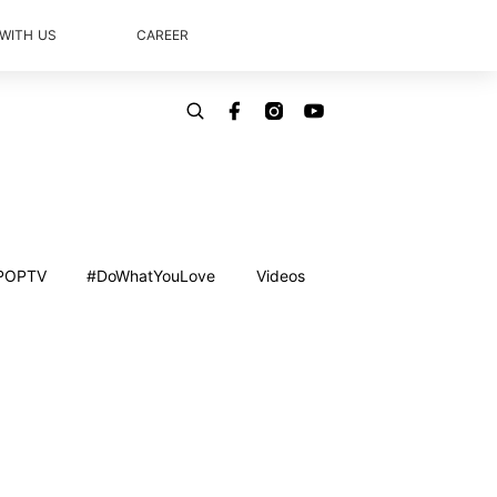
 WITH US
CAREER
POPTV
#DoWhatYouLove
Videos