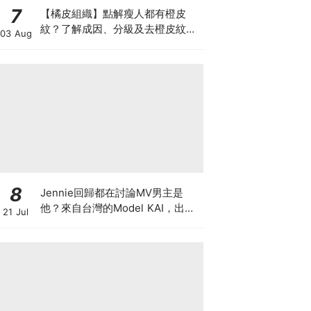
7
【橘皮組織】點解瘦人都有橙皮
紋？了解成因、分級及去橙皮紋改
03 Aug
善方法，認識Onda Pro及
DUOLITH AWT技術
8
Jennie回歸都在討論MV男主是
他？來自台灣的Model KAI，出演
21 Jul
SEVENTEEN MV，鹽系魅力圈粉
韓國