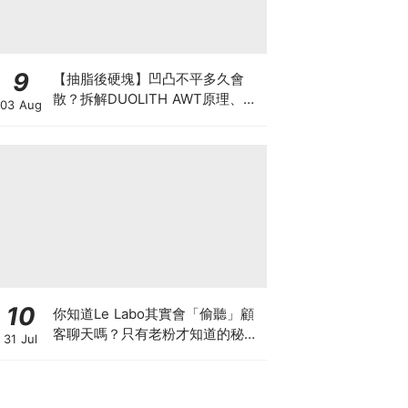
9
【抽脂後硬塊】凹凸不平多久會
散？拆解DUOLITH AWT原理、按
03 Aug
摩注意與求醫警號
10
你知道Le Labo其實會「偷聽」顧
客聊天嗎？只有老粉才知道的秘密
31 Jul
IG，把店裡的對話都變成品牌故事