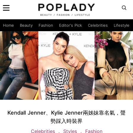
Home
Beauty
Fashion
Editor's Pick
Celebrities
Lifestyle
Kendall Jenner、Kylie Jenner兩姊妹靠名氣，聲
勢踩入時裝界
Celebrities
Styles
Fashion