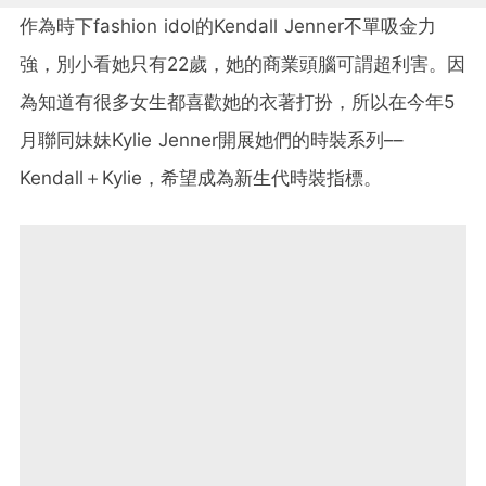
作為時下
fashion idol
的
Kendall Jenner
不單吸金力
強，別小看她只有
22
歲，她的商業頭腦可謂超利害。因
為知道有很多女生都喜歡她的衣著打扮，所以在今年
5
月聯同妹妹
Kylie Jenner
開展她們的時裝系列
––
Kendall
＋
Kylie
，希望成為新生代時裝指標。