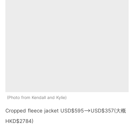
Photo from Kendall and Kylie
Cropped fleece jacket USD$595-->USD$357(大概
HKD$2784)