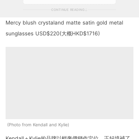
CONTINUE READING
Mercy blush crystaland matte satin gold metal
sunglasses USD$220(大概HKD$1716)
Photo from Kendall and Kylie
Kendall
＋
Kylie
的品牌以輕奢價錢作定位，正好填補了