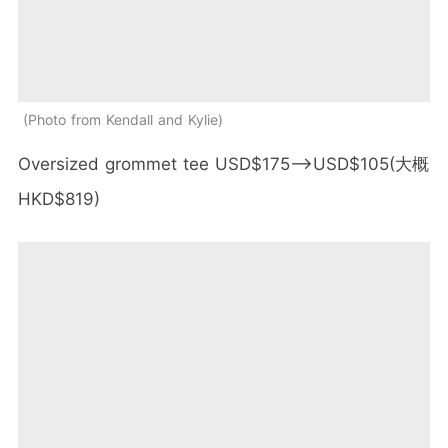
Photo from Kendall and Kylie
Oversized grommet tee USD$175-->USD$105(大概
HKD$819)