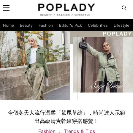
Home
Beauty
Fashion
Editor's Pick
Celebrities
Lifestyle
今個冬天大流行温柔「鼠尾草綠」，時尚達人示範
出高級清爽幹練穿搭感覺！
Fashion
Trends & Tips