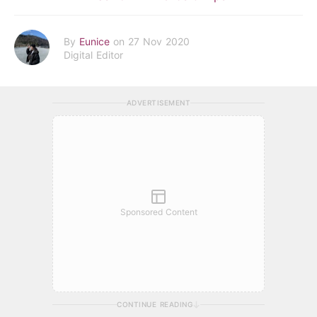
By
Eunice
on 27 Nov 2020
Digital Editor
ADVERTISEMENT
Sponsored Content
CONTINUE READING