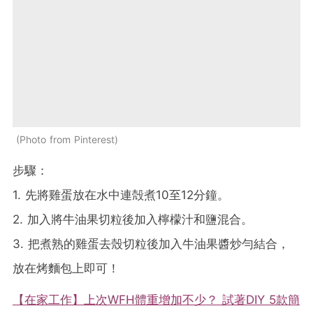
Photo from Pinterest
步驟：
1. 先將雞蛋放在水中連殻煮10至12分鐘。
2. 加入將牛油果切粒後加入檸檬汁和鹽混合。
3. 把煮熟的雞蛋去殼切粒後加入牛油果醬炒勻結合，
放在烤麵包上即可！
【在家工作】上次WFH體重增加不少？ 試著DIY 5款簡