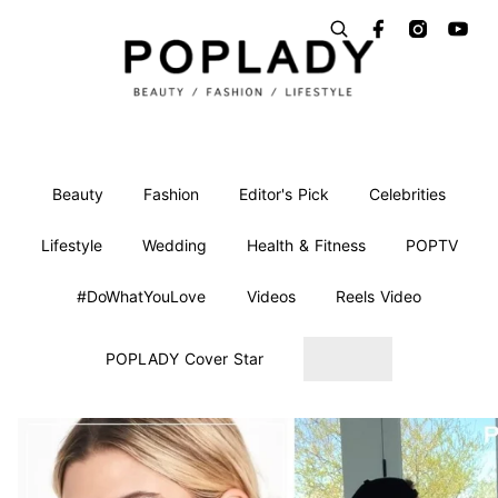
Beauty
Fashion
Editor's Pick
Celebrities
Lifestyle
Wedding
Health & Fitness
POPTV
#DoWhatYouLove
Videos
Reels Video
POPLADY Cover Star