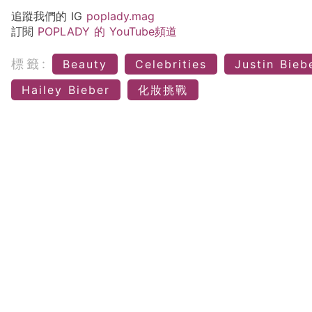
追蹤我們的 IG
poplady.mag
訂閱
POPLADY 的 YouTube頻道
標籤:
Beauty
Celebrities
Justin Bieb
Hailey Bieber
化妝挑戰