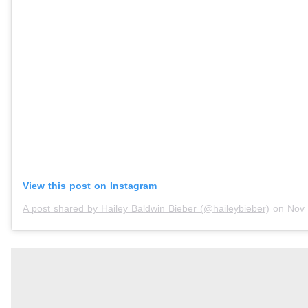
View this post on Instagram
A post shared by Hailey Baldwin Bieber (@haileybieber)
on
Nov 5, 