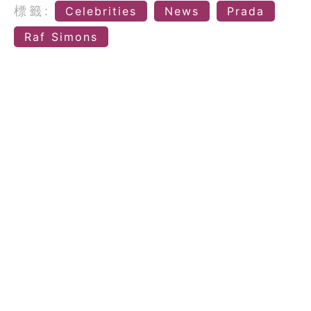
標籤:
Celebrities
News
Prada
Raf Simons