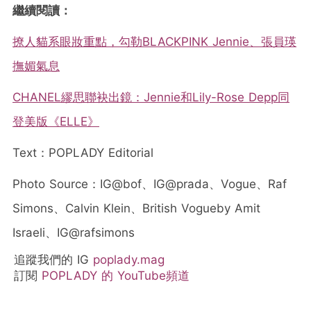
繼續閱讀：
撩人貓系眼妝重點，勾勒BLACKPINK Jennie、張員瑛
撫媚氣息
CHANEL繆思聯袂出鏡：Jennie和Lily-Rose Depp同
登美版《ELLE》
Text：POPLADY Editorial
Photo Source：IG@bof、IG@prada、Vogue、Raf
Simons、Calvin Klein、British Vogueby Amit
Israeli、IG@rafsimons
追蹤我們的 IG
poplady.mag
訂閱
POPLADY 的 YouTube頻道