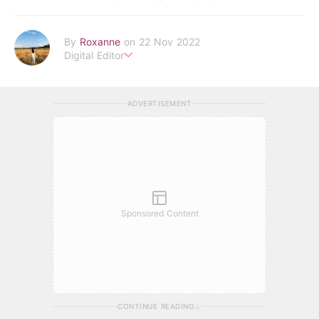
By
Roxanne
on 22 Nov 2022
Digital Editor
POPLADY時尚編輯
負責時尚、美妝、珠寶、生活、美食、影劇、文化潮流
ADVERTISEMENT
roxanne.lee@poplady-mag.com
Sponsored Content
CONTINUE READING