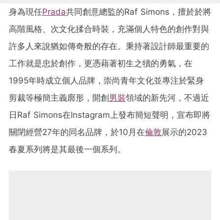
身為現任
Prada
共同創意總監的Raf Simons，擅於於將
高階風格、次文化揉合時裝，充滿個人特色的創作對與
許多人來說猶如傳奇般的存在。秉持著設計師最重要的
工作就是忠於創作，更憑藉著初生之犢的勇氣，在
1995年時成立個人品牌，崇尚青年文化並專注於緊身
剪裁等極簡主義廓形，開創
男裝
領域的新先河，不過近
日Raf Simons在Instagram上發布簡短聲明，宣布即將
關閉經營27年的同名品牌，於10月在
倫敦
展示的2023
春夏系列將是其最後一個系列。