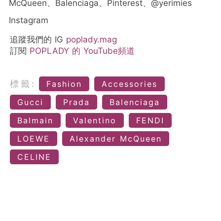
McQueen、Balenciaga、Pinterest、@yerimies
Instagram
追蹤我們的 IG
poplady.mag
訂閱
POPLADY 的 YouTube頻道
標籤:
Fashion
Accessories
Gucci
Prada
Balenciaga
Balmain
Valentino
FENDI
LOEWE
Alexander McQueen
CELINE